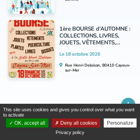
1ère BOURSE d’AUTOMNE :
COLLECTIONS, LIVRES,
JOUETS, VÊTEMENTS,
PUERICULTURE, DISQUES,
Le 18 octobre 2026
PLANTES…
Rue Henri Deloison, 80410 Cayeux-
sur-Mer
This site uses cookies and gives you control over what you want
to activate
OK, accept all
Deny all cookies
Personalize
Privacy policy