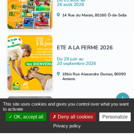
26 août 2026
14 Rue du Marais, 80160 Ô-de-Selle
ETE A LA FERME 2026
Du 29 juin au
20 septembre 2026
19bis Rue Alexandre Dumas, 80090
Amiens
This site uses cookies and gives you control over what you want
La vache ! Une icône, de
to activate
l'Antiquité à la Pop culture
OK, accept all
Deny all cookies
Personalize
Du 04 juillet au
Privacy policy
17 octobre 2026